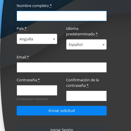
Nombre completo
*
País
*
Idioma
predeterminado
*
Anguilla
Español
Email
*
Contraseña
*
Confirmación de la
contraseña
*
6 characters minimum
Iniciar Sesión